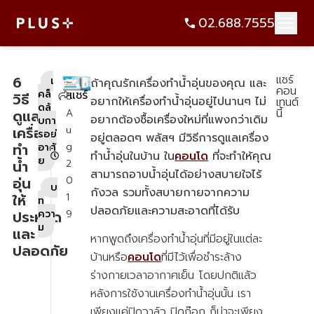
แชร์
6
เ
ถ้าคุณรักเครื่องทำน้ำอุ่นของคุณ และ
คอน
คล็
แชร์
วิธี
8
อยากให้เครื่องทำน้ำอุ่นอยู่ไปนานๆ ไม่
เทนต์
ดลั
นี้
ดูแล
A
อยากต้องซื้อเครื่องใหม่ที่แพงกว่าเดิม
บกา
เครื่อง
u
รอยู่
อยู่ตลอดๆ พลัสฯ มีวิธีการดูแลเครื่อง
ทำ
g
อาศั
ทำน้ำอุ่นในบ้าน ใน
คอนโด
ที่จะทำให้คุณ
ย
น้ำ
2
สามารถอาบน้ำอุ่นได้อย่างสบายใจไร้
,
อุ่น
0
บ
กังวล รวมทั้งสบายกายจากความ
ให้
1
ท
ปลอดภัยและความสะอาดที่ได้รับ
ประหยัด
ควา
9
ม
และ
หากพูดถึงเครื่องทำน้ำอุ่นที่มีอยู่ในแต่ละ
ปลอดภัย
บ้านหรือ
คอนโด
ที่มีไว้เพื่อชำระล้าง
ร่างกายเวลาอากาศเย็น โดยปกติแล้ว
หลังการใช้งานเครื่องทำน้ำอุ่นนั้น เรา
เพียงแค่ปิดวาล์ว ปิดก๊อก ก็น่าจะเพียง