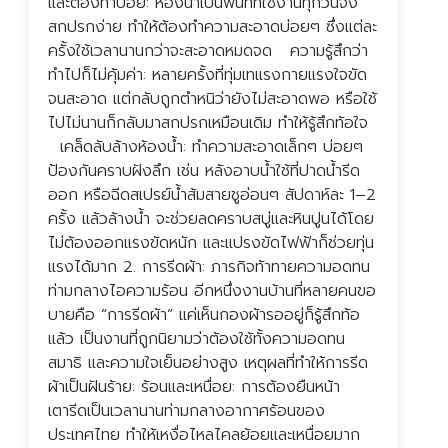
และต้องทำบ่อย: ห้องน้ำเป็นพื้นที่ที่ใช้งานทุกวันจึง
แ
สกปรกง่าย ทำให้ต้องทำความสะอาดบ่อยๆ ซึ่งแต่ละ
เ
ครั้งใช้เวลานานกว่าจะสะอาดหมดจด ความรู้สึกว่า
ส
ทำไปก็ไม่คุ้มค่า: หลายครั้งที่ทุ่มเทแรงกายแรงใจขัด
อ
จนสะอาด แต่กลับถูกตำหนิว่ายังไม่สะอาดพอ หรือใช้
เ
ไปไม่นานก็กลับมาสกปรกเหมือนเดิม ทำให้รู้สึกท้อใจ
อ
เคล็ดลับล้างห้องน้ำ: ทำความสะอาดเล็กๆ บ่อยๆ
อ
ป้องกันคราบฝังลึก เช่น หลังอาบน้ำใช้ที่ปาดน้ำรีด
ไ
ออก หรือฉีดสเปรย์น้ำส้มสายชูอ่อนๆ สัปดาห์ละ 1–2
ส
ครั้ง แล้วล้างน้ำ จะช่วยลดคราบสบู่และหินปูนได้โดย
เ
ไม่ต้องออกแรงขัดหนัก และแปรงขัดไฟฟ้าก็ช่วยทุ่น
เ
แรงได้มาก 2. การรีดผ้า: ภารกิจท้าทายความอดทน
ห
ท่ามกลางไอความร้อน อีกหนึ่งงานบ้านที่หลายคนขอ
เ
บายคือ “การรีดผ้า” แค่เห็นกองผ้ารออยู่ก็รู้สึกท้อ
ก
แล้ว เป็นงานที่ถูกนิยามว่าต้องใช้ทั้งความอดทน
ฝ
สมาธิ และความใจเย็นอย่างสูง เหตุผลที่ทำให้การรีด
ไ
ผ้าเป็นฝันร้าย: ร้อนและเหนื่อย: การต้องยืนหน้า
ร
เตารีดเป็นเวลานานท่ามกลางอากาศร้อนของ
ย
ประเทศไทย ทำให้เหงื่อไหลไคลย้อยและเหนื่อยมาก
เ