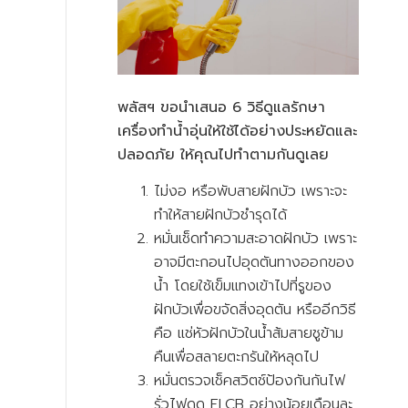
พลัสฯ ขอนำเสนอ 6 วิธีดูแลรักษา
เครื่องทำน้ำอุ่นให้ใช้ได้อย่างประหยัดและ
ปลอดภัย ให้คุณไปทำตามกันดูเลย
ไม่งอ หรือพับสายฝักบัว เพราะจะ
ทำให้สายฝักบัวชำรุดได้
หมั่นเช็ดทำความสะอาดฝักบัว เพราะ
อาจมีตะกอนไปอุดตันทางออกของ
น้ำ โดยใช้เข็มแทงเข้าไปที่รูของ
ฝักบัวเพื่อขจัดสิ่งอุดตัน หรืออีกวิธี
คือ แช่หัวฝักบัวในน้ำส้มสายชูข้าม
คืนเพื่อสลายตะกรันให้หลุดไป
หมั่นตรวจเช็คสวิตช์ป้องกันกันไฟ
รั่วไฟดูด ELCB อย่างน้อยเดือนละ