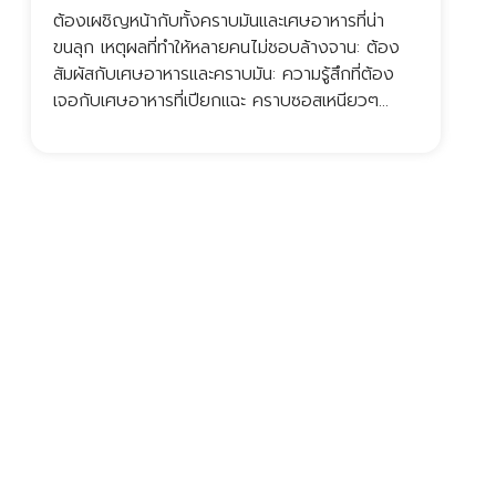
ต้องเผชิญหน้ากับทั้งคราบมันและเศษอาหารที่น่า
ค
ขนลุก เหตุผลที่ทำให้หลายคนไม่ชอบล้างจาน: ต้อง
ซ
สัมผัสกับเศษอาหารและคราบมัน: ความรู้สึกที่ต้อง
ส
เจอกับเศษอาหารที่เปียกแฉะ คราบซอสเหนียวๆ…
ต
ต
โ
อ
โ
ช
ไ
โ
น
จ
จ
เ