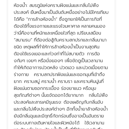
ห้องน้ำ: สมรภูมิแห่งคราบฝังแน่นและกลิ่นไม่พึง
ก
ประสงค์ ยืนหนึ่งมาเป็นอันดับหนึ่งอย่างไม่มีใครเทียบ
H
ได้คือ “การล้างห้องน้ำ” ซึ่งถูกยกให้เป็นภารกิจที่
ค
ต้องใช้ทั้งแรงกายและแรงใจมหาศาล หลายคนมอง
ม
ว่านี่คืองานที่หนักและเหนื่อยใจที่สุด เปรียบเสมือน
บ
“สนามรบ” ที่ต้องต่อสู้กับคราบสกปรกและกลิ่นนานา
ร
ชนิด เหตุผลที่ทำให้การล้างห้องน้ำเป็นงานสุดหิน:
ต
ต้องใช้แรงเยอะและท่วงท่าที่ไม่สบายตัว: การต้อ
แ
งก้มๆ เงยๆ หรือนั่งยองๆ เพื่อขัดถูเป็นเวลานาน
แ
ทำให้เกิดอาการปวดหลัง ปวดเอว และปวดเมื่อยตาม
ค
ร่างกาย คราบสกปรกฝังแน่นและซอกมุมที่เข้าถึง
อ
ยาก: คราบสบู่ คราบน้ำ คราบรา และคราบหินปูนที่
ถ
ฝังแน่นตามซอกกระเบื้อง ร่องยาแนว หรือมุม
ข
สุขภัณฑ์ต่างๆ นั้นขจัดออกได้ยากมาก กลิ่นไม่พึง
แ
ประสงค์และสารเคมีรุนแรง: ต้องเผชิญกับกลิ่นอับ
ข
และกลิ่นไม่พึงประสงค์ต่างๆ อีกทั้งน้ำยาล้างห้องน้ำ
ท
ยังมีกลิ่นฉุนและมีฤทธิ์กัดกร่อนซึ่งอาจเป็นอันตราย
ต
ต่อระบบทางเดินหายใจและผิวหนังได้ ใช้เวลานาน
เ