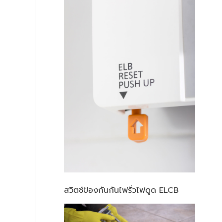
สวิตช์ป้องกันกันไฟรั่วไฟดูด ELCB