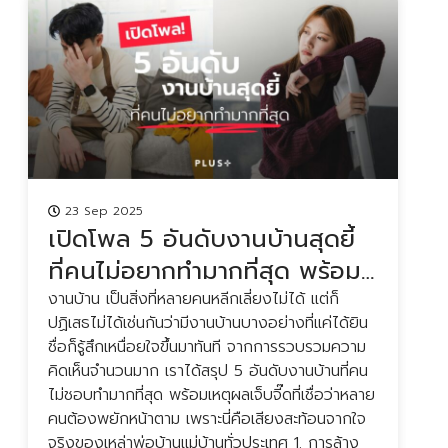
23 Sep 2025
เปิดโพล 5 อันดับงานบ้านสุดยี้
ร
ที่คนไม่อยากทำมากที่สุด พร้อม
เคล็ดลับการทำงานบ้านให้ง่ายขึ้น
งานบ้าน เป็นสิ่งที่หลายคนหลีกเลี่ยงไม่ได้ แต่ก็
‘
ปฏิเสธไม่ได้เช่นกันว่ามีงานบ้านบางอย่างที่แค่ได้ยิน
ไ
และประหยัด
ชื่อก็รู้สึกเหนื่อยใจขึ้นมาทันที จากการรวบรวมความ
อ
คิดเห็นจำนวนมาก เราได้สรุป 5 อันดับงานบ้านที่คน
ก
ไม่ชอบทำมากที่สุด พร้อมเหตุผลเจ็บจี๊ดที่เชื่อว่าหลาย
ผ
คนต้องพยักหน้าตาม เพราะนี่คือเสียงสะท้อนจากใจ
เ
จริงของเหล่าพ่อบ้านแม่บ้านทั่วประเทศ 1. การล้าง
ไ