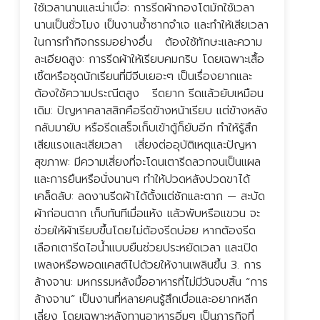
ใช้เวลานานและน่าเบื่อ: การรีดผ้ากองโตมักใช้เวลา
ย
นานเป็นชั่วโมง เป็นงานซ้ำซากจำเจ และทำให้เสียเวลา
ท
ในการทำกิจกรรมอย่างอื่น ต้องใช้ทักษะและความ
ข
ละเอียดสูง: การรีดผ้าให้เรียบคมกริบ โดยเฉพาะเสื้อ
ป
เชิ้ตหรือชุดนักเรียนที่มีจีบเยอะๆ เป็นเรื่องยากและ
บ
ต้องใช้ความประณีตสูง รีดยาก รีดแล้วยับเหมือน
ก
เดิม: ปัญหาคลาสสิกคือรีดข้างหน้าเรียบ แต่ข้างหลัง
แ
กลับมายับ หรือรีดเสร็จเก็บเข้าตู้ก็ยับอีก ทำให้รู้สึก
ป
เสียแรงและเสียเวลา เสี่ยงต่ออุบัติเหตุและปัญหา
เ
สุขภาพ: มีความเสี่ยงที่จะโดนเตารีดลวกจนเป็นแผล
ต
และการยืนหรือนั่งนานๆ ทำให้ปวดหลังปวดขาได้
บ
เคล็ดลับ: ลดงานรีดผ้าได้ตั้งแต่ซักและตาก — สะบัด
ห
ผ้าก่อนตาก เก็บทันทีเมื่อแห้ง แล้วพับหรือแขวน จะ
ค
ช่วยให้ผ้าเรียบขึ้นโดยไม่ต้องรีดบ่อย หากต้องรีด
ร
เลือกเตารีดไอน้ำแบบยืนช่วยประหยัดเวลา และเปิด
ร
เพลงหรือพอดแคสต์ไปด้วยให้งานเพลินขึ้น 3. การ
เ
ล้างจาน: มหกรรมหลังมื้ออาหารที่ไม่มีวันจบสิ้น “การ
ส
ล้างจาน” เป็นงานที่หลายคนรู้สึกเบื่อและอยากหลีก
เ
เลี่ยง โดยเฉพาะหลังทานอาหารอิ่มๆ เป็นภารกิจที่
ค