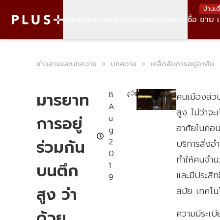
ข่าวสารและบทความ
>
บทความ
>
เคล็ดลับการอยู่อาศัย
แชร์
มารยาท
8
คนเมืองส่วน
A
สูง ไม่ว่า
การอยู่
u
อาศัยในคอนโด
g
ร่วมกัน
2
บริการสิ่ง
0
ทำให้คนจำนว
บนตึก
1
และมีประสิท
9
สูง ว่า
สมัย เทคโน
ด้วย
ความมีระเบ