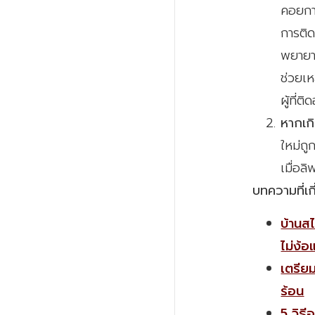
คอยการ
การติด
พยายา
ช่วยเห
ผู้ที่ต
หากเก
ใหม่ถู
เมื่อล
บทความที่เก
บ้านสไ
ไม่ง้อ
เตรีย
ร้อน
5 วิธ