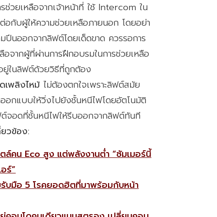
ช่วยเหลือจากเจ้าหน้าที่ ใช้ Intercom ใน
ต่อกับผู้ให้ความช่วยเหลือภายนอก โดยอย่า
มปีนออกจากลิฟต์โดยเด็ดขาด ควรรอการ
ลือจากผู้ที่ผ่านการฝึกอบรมในการช่วยเหลือ
ิดอยู่ในลิฟต์ด้วยวิธีที่ถูกต้อง
ิดเพลิงไหม้
ไม่ต้องตกใจเพราะลิฟต์สมัย
กออกแบบให้วิ่งไปยังชั้นหนีไฟโดยอัตโนมัติ
ิฟต์จอดที่ชั้นหนีไฟให้รีบออกจากลิฟต์ทันที
ี่ยวข้อง:
ตล์คน Eco สูง แต่พลังงานต่ำ “ซัมเมอร์นี้
แอร์”
มรับมือ 5 โรคยอดฮิตที่มาพร้อมกับหน้า
ีอยู่คอนโดคนเดียวแบบสตรอง เปลี่ยนคอน