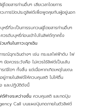
ห้ผู้โดยสารท่านอื่นๆ เสียเวลาโดยการ
หวะการปิดประตูลิฟต์เพื่อพูดคุยกับผู้อยู่นอก
บุหรี่ที่จะเป็นการรบกวนผู้โดยสารท่านอื่นๆ
น ควรดับบุหรี่ก่อนเข้าไปในลิฟต์ทุกครั้ง
์ร่วมกันในภาวะฉุกเฉิน
ตุการณ์ฉุกเฉินต่างๆ เช่น กระแสไฟฟ้าดับ ไฟ
นๆ ข้อควรระวังคือ ไม่ควรใช้ลิฟต์เป็นเส้น
ากรณีใดๆ ทั้งสิ้น แต่เมื่อหากเกิดเหตุในขณะ
อยู่ภายในลิฟต์ให้ควบคุมสติ ไม่ให้ตื่น
และปฏิบัติดังนี้
ต์ค้างระหว่างชั้น
ควบคุมสติ และกดปุ่ม
ency Call บนแผงปุ่มกดภายในตัวลิฟต์