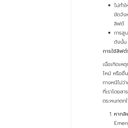
ไม่ทำใ
ขัดจัง
ลิฟต์
การสูบ
ดังนั้
การใช้ลิฟต
เมื่อเกิดเห
ไหม้ หรืออื่
ทางหนีไม่ว่
ที่เราโดยสาร
ตระหนกตกใจ 
หากลิฟ
Emerg