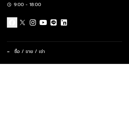
9:00 - 18:00
schedule
facebook
x
instagram
youtube
line
linkedin
−
ซื้อ / ขาย / เช่า
ทำเลแนะนำ บ้านและคอนโด
ซื้ออสังหาฯ
ฝากขาย / ฝากเช่า
keyboard_arrow_down
ประเภทอสังหาริมทรัพย์ยอดนิยม
ที่พักตากอากาศ