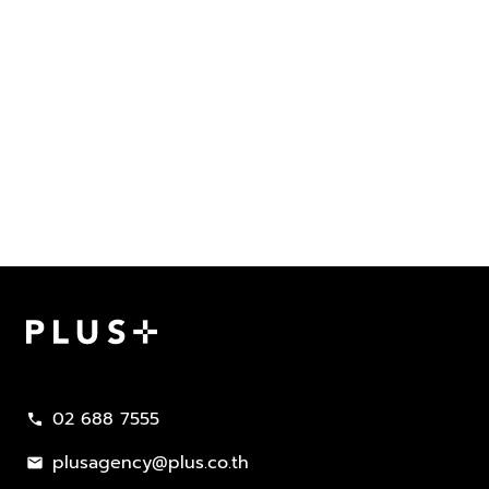
Plus Property
02 688 7555
call
plusagency@plus.co.th
mail