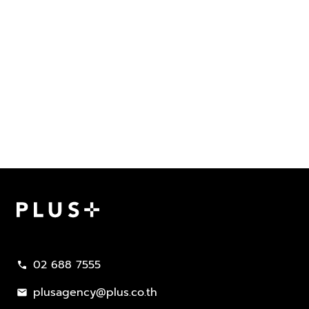
Plus Property
02 688 7555
call
plusagency@plus.co.th
mail