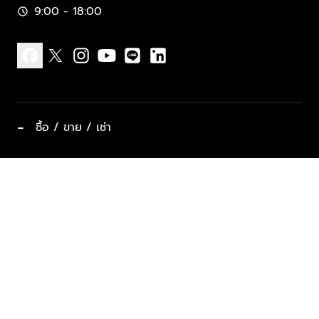
9:00 - 18:00
schedule
facebook
x
instagram
youtube
line
linkedin
−
ซื้อ / ขาย / เช่า
ทำเลแนะนำ บ้านและคอนโด
ซื้ออสังหาฯ
ฝากขาย / ฝากเช่า
keyboard_arrow_down
ประเภทอสังหาริมทรัพย์ยอดนิยม
ที่พักตากอากาศ