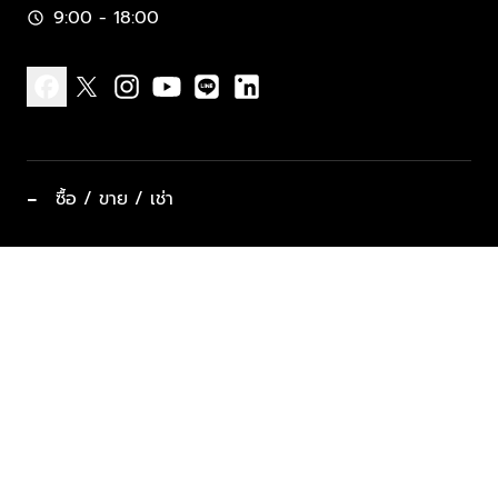
9:00 - 18:00
schedule
facebook
x
instagram
youtube
line
linkedin
−
ซื้อ / ขาย / เช่า
ทำเลแนะนำ บ้านและคอนโด
ซื้ออสังหาฯ
ฝากขาย / ฝากเช่า
keyboard_arrow_down
ประเภทอสังหาริมทรัพย์ยอดนิยม
ที่พักตากอากาศ