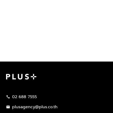
Plus Property
02 688 7555
call
plusagency@plus.co.th
mail