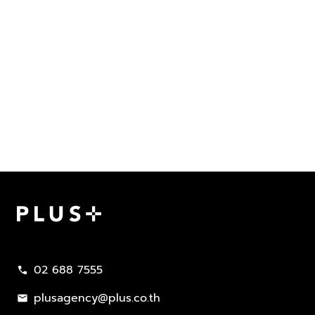
Plus Property
02 688 7555
call
plusagency@plus.co.th
mail