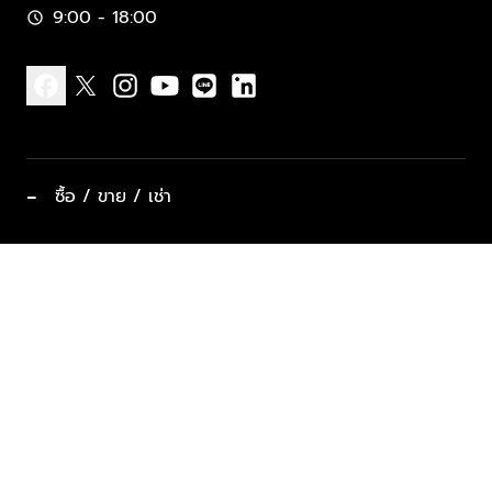
9:00 - 18:00
schedule
facebook
x
instagram
youtube
line
linkedin
−
ซื้อ / ขาย / เช่า
ทำเลแนะนำ บ้านและคอนโด
ซื้ออสังหาฯ
ฝากขาย / ฝากเช่า
keyboard_arrow_down
ประเภทอสังหาริมทรัพย์ยอดนิยม
ที่พักตากอากาศ