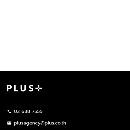
Plus Property
02 688 7555
call
plusagency@plus.co.th
mail