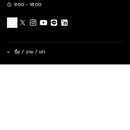
9:00 - 18:00
schedule
facebook
x
instagram
youtube
line
linkedin
−
ซื้อ / ขาย / เช่า
ทำเลแนะนำ บ้านและคอนโด
ซื้ออสังหาฯ
ฝากขาย / ฝากเช่า
keyboard_arrow_down
ประเภทอสังหาริมทรัพย์ยอดนิยม
ที่พักตากอากาศ