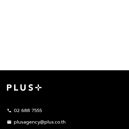
Plus Property
02 688 7555
call
plusagency@plus.co.th
mail