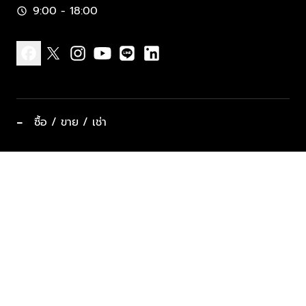
9:00 - 18:00
schedule
facebook
x
instagram
youtube
line
linkedin
−
ซื้อ / ขาย / เช่า
ทำเลแนะนำ บ้านและคอนโด
ซื้ออสังหาฯ
ฝากขาย / ฝากเช่า
keyboard_arrow_down
ประเภทอสังหาริมทรัพย์ยอดนิยม
ที่พักตากอากาศ