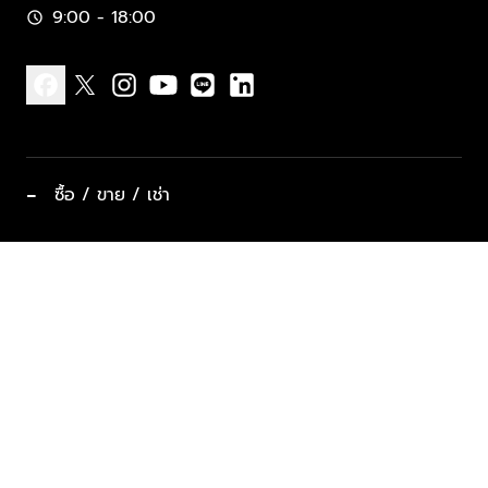
9:00 - 18:00
schedule
facebook
x
instagram
youtube
line
linkedin
−
ซื้อ / ขาย / เช่า
ทำเลแนะนำ บ้านและคอนโด
ซื้ออสังหาฯ
ฝากขาย / ฝากเช่า
keyboard_arrow_down
ประเภทอสังหาริมทรัพย์ยอดนิยม
ที่พักตากอากาศ