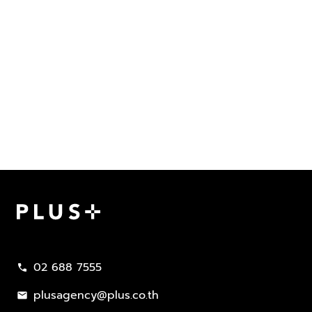
Plus Property
02 688 7555
call
plusagency@plus.co.th
mail