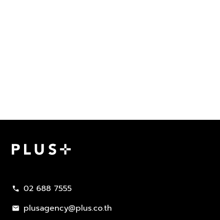
Plus Property
02 688 7555
call
plusagency@plus.co.th
mail