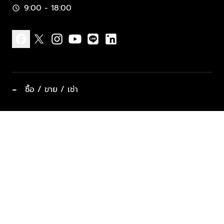
9:00 - 18:00
schedule
facebook
x
instagram
youtube
line
linkedin
−
ซื้อ / ขาย / เช่า
ทำเลแนะนำ บ้านและคอนโด
ซื้ออสังหาฯ
ฝากขาย / ฝากเช่า
keyboard_arrow_down
ประเภทอสังหาริมทรัพย์ยอดนิยม
ที่พักตากอากาศ