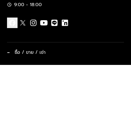
9:00 - 18:00
schedule
facebook
x
instagram
youtube
line
linkedin
−
ซื้อ / ขาย / เช่า
ทำเลแนะนำ บ้านและคอนโด
ซื้ออสังหาฯ
ฝากขาย / ฝากเช่า
keyboard_arrow_down
ประเภทอสังหาริมทรัพย์ยอดนิยม
ที่พักตากอากาศ