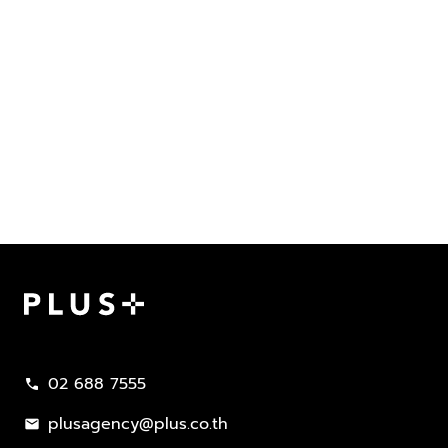
Plus Property
02 688 7555
call
plusagency@plus.co.th
mail