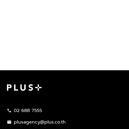
Plus Property
02 688 7555
call
plusagency@plus.co.th
mail