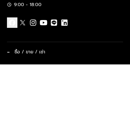
9:00 - 18:00
schedule
facebook
x
instagram
youtube
line
linkedin
−
ซื้อ / ขาย / เช่า
ทำเลแนะนำ บ้านและคอนโด
ซื้ออสังหาฯ
ฝากขาย / ฝากเช่า
keyboard_arrow_down
ประเภทอสังหาริมทรัพย์ยอดนิยม
ที่พักตากอากาศ