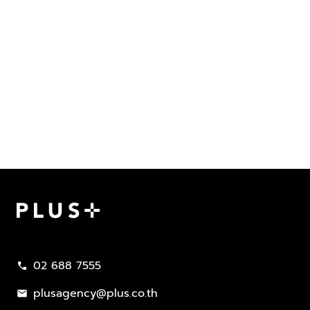
Plus Property
02 688 7555
call
plusagency@plus.co.th
mail