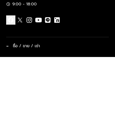
9:00 - 18:00
schedule
facebook
x
instagram
youtube
line
linkedin
−
ซื้อ / ขาย / เช่า
ทำเลแนะนำ บ้านและคอนโด
ซื้ออสังหาฯ
ฝากขาย / ฝากเช่า
keyboard_arrow_down
ประเภทอสังหาริมทรัพย์ยอดนิยม
ที่พักตากอากาศ