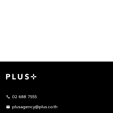
Plus Property
02 688 7555
call
plusagency@plus.co.th
mail