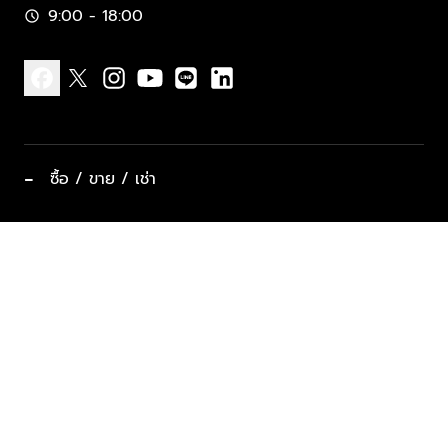
9:00 - 18:00
schedule
facebook
x
instagram
youtube
line
linkedin
−
ซื้อ / ขาย / เช่า
ทำเลแนะนำ บ้านและคอนโด
ซื้ออสังหาฯ
ฝากขาย / ฝากเช่า
keyboard_arrow_down
ประเภทอสังหาริมทรัพย์ยอดนิยม
ที่พักตากอากาศ