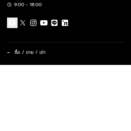
9:00 - 18:00
schedule
facebook
x
instagram
youtube
line
linkedin
−
ซื้อ / ขาย / เช่า
ทำเลแนะนำ บ้านและคอนโด
ซื้ออสังหาฯ
ฝากขาย / ฝากเช่า
keyboard_arrow_down
ประเภทอสังหาริมทรัพย์ยอดนิยม
ที่พักตากอากาศ