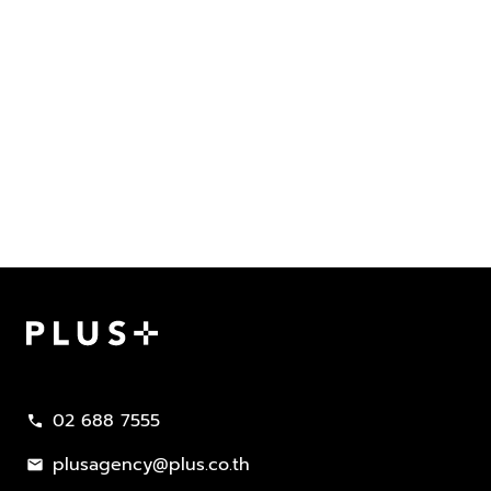
Plus Property
02 688 7555
call
plusagency@plus.co.th
mail