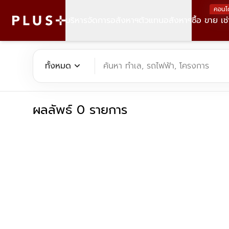
คอนโ
บริหารจัดการอสังหาฯ
ตัวแทนอสังหาฯ
ซื้อ ขาย เช่
ค้นหาคอนโด บ้าน ที่ดิน อาคารสำนักงาน ทั้งขายและเช่า - Plus Pr
expand_more
ทั้งหมด
ค้นหา ทำเล, รถไฟฟ้า, โครงการ
ผลลัพธ์ 0 รายการ