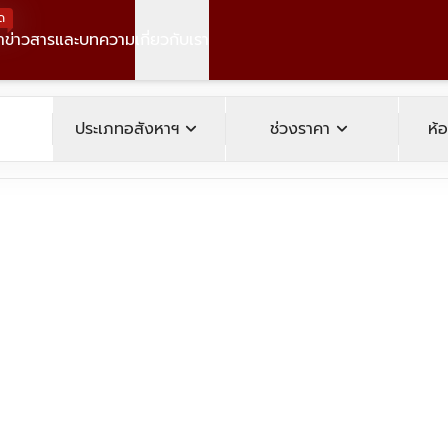
ด
า
ข่าวสารและบทความ
เกี่ยวกับเรา
operty
expand_more
expand_more
ประเภทอสังหาฯ
ช่วงราคา
ห้