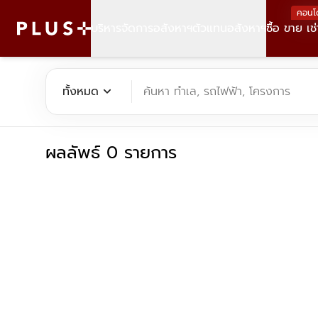
คอนโ
บริหารจัดการอสังหาฯ
ตัวแทนอสังหาฯ
ซื้อ ขาย เช่
ค้นหาคอนโด บ้าน ที่ดิน อาคารสำนักงาน ทั้งขายและเช่า - Plus Pr
expand_more
ทั้งหมด
ค้นหา ทำเล, รถไฟฟ้า, โครงการ
ผลลัพธ์ 0 รายการ