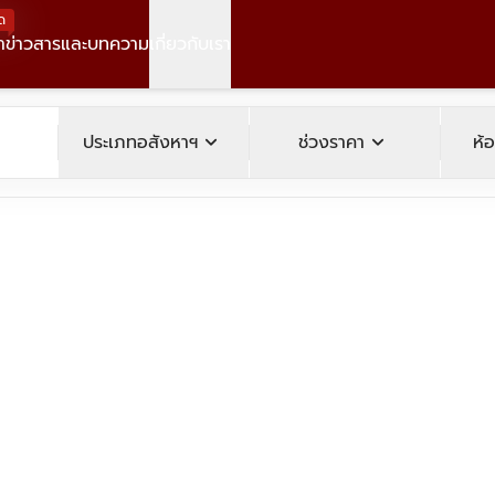
ด
า
ข่าวสารและบทความ
เกี่ยวกับเรา
operty
expand_more
expand_more
ประเภทอสังหาฯ
ช่วงราคา
ห้