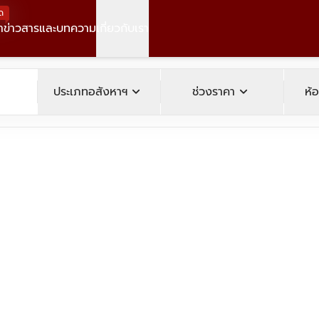
ด
า
ข่าวสารและบทความ
เกี่ยวกับเรา
operty
expand_more
expand_more
ประเภทอสังหาฯ
ช่วงราคา
ห้