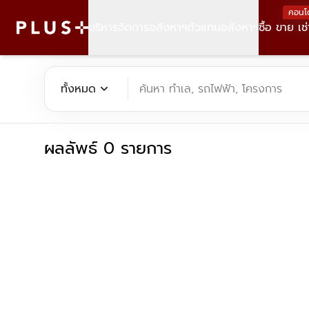
คอนโ
บริหารจัดการอสังหาฯ
ตัวแทนอสังหาฯ
ซื้อ ขาย เช่
ค้นหาคอนโด บ้าน ที่ดิน อาคารสำนักงาน ทั้งขายและเช่า - Plus Pr
expand_more
ทั้งหมด
ค้นหา ทำเล, รถไฟฟ้า, โครงการ
ผลลัพธ์ 0 รายการ