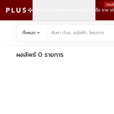
คอนโ
บริหารจัดการอสังหาฯ
ตัวแทนอสังหาฯ
ซื้อ ขาย เช่
ค้นหาคอนโด บ้าน ที่ดิน อาคารสำนักงาน ทั้งขายและเช่า - Plus Pr
expand_more
ทั้งหมด
ค้นหา ทำเล, รถไฟฟ้า, โครงการ
ผลลัพธ์ 0 รายการ