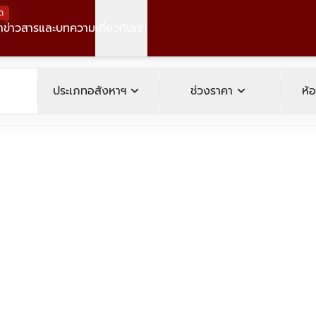
ด
า
ข่าวสารและบทความ
เกี่ยวกับเรา
operty
expand_more
expand_more
ประเภทอสังหาฯ
ช่วงราคา
ห้