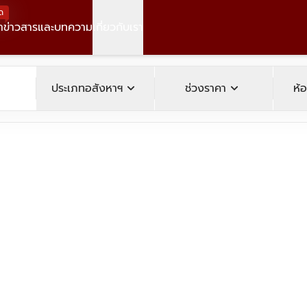
ด
า
ข่าวสารและบทความ
เกี่ยวกับเรา
operty
expand_more
expand_more
ประเภทอสังหาฯ
ช่วงราคา
ห้