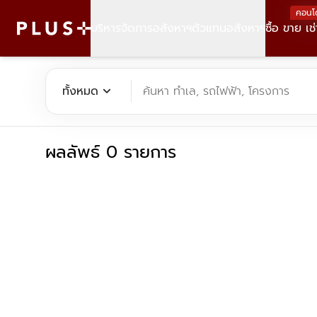
คอนโ
บริหารจัดการอสังหาฯ
ตัวแทนอสังหาฯ
ซื้อ ขาย เช่
ค้นหาคอนโด บ้าน ที่ดิน อาคารสำนักงาน ทั้งขายและเช่า - Plus Pr
expand_more
ทั้งหมด
ค้นหา ทำเล, รถไฟฟ้า, โครงการ
ผลลัพธ์ 0 รายการ