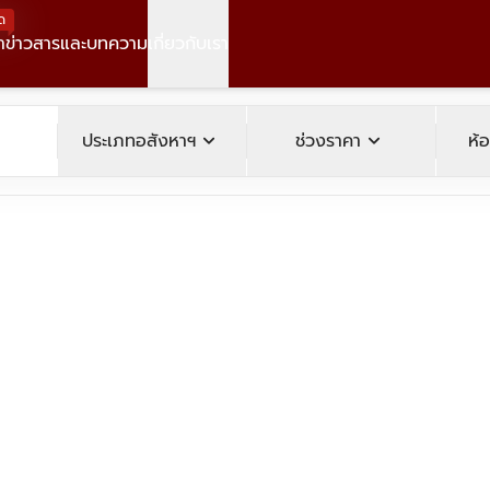
ด
า
ข่าวสารและบทความ
เกี่ยวกับเรา
operty
expand_more
expand_more
ประเภทอสังหาฯ
ช่วงราคา
ห้