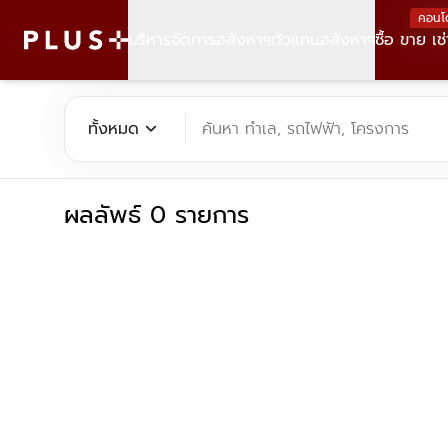
คอนโ
บริหารจัดการอสังหาฯ
ตัวแทนอสังหาฯ
ซื้อ ขาย เช่
ค้นหาคอนโด บ้าน ที่ดิน อาคารสำนักงาน ทั้งขายและเช่า - Plus Pr
expand_more
ทั้งหมด
ค้นหา ทำเล, รถไฟฟ้า, โครงการ
ผลลัพธ์ 0 รายการ