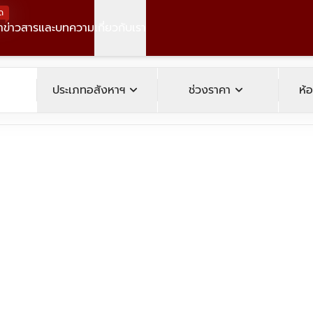
ด
า
ข่าวสารและบทความ
เกี่ยวกับเรา
operty
expand_more
expand_more
ประเภทอสังหาฯ
ช่วงราคา
ห้