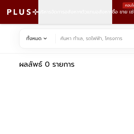
คอนโ
บริหารจัดการอสังหาฯ
ตัวแทนอสังหาฯ
ซื้อ ขาย เช่
ค้นหาคอนโด บ้าน ที่ดิน อาคารสำนักงาน ทั้งขายและเช่า - Plus Pr
expand_more
ทั้งหมด
ค้นหา ทำเล, รถไฟฟ้า, โครงการ
ผลลัพธ์ 0 รายการ