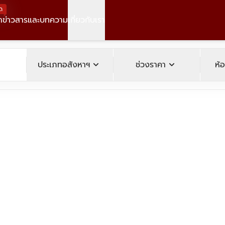
ด
า
ข่าวสารและบทความ
เกี่ยวกับเรา
operty
expand_more
expand_more
ประเภทอสังหาฯ
ช่วงราคา
ห้