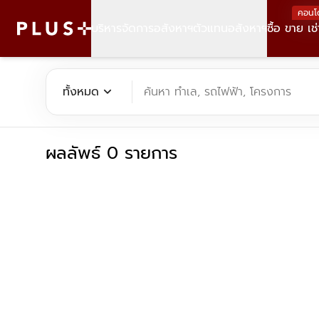
คอนโ
บริหารจัดการอสังหาฯ
ตัวแทนอสังหาฯ
ซื้อ ขาย เช่
ค้นหาคอนโด บ้าน ที่ดิน อาคารสำนักงาน ทั้งขายและเช่า - Plus Pr
expand_more
ทั้งหมด
ค้นหา ทำเล, รถไฟฟ้า, โครงการ
ผลลัพธ์ 0 รายการ