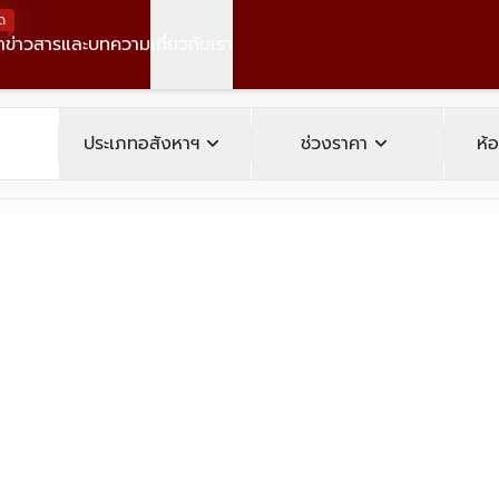
ด
า
ข่าวสารและบทความ
เกี่ยวกับเรา
operty
expand_more
expand_more
ประเภทอสังหาฯ
ช่วงราคา
ห้