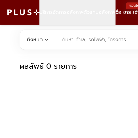
คอนโ
บริหารจัดการอสังหาฯ
ตัวแทนอสังหาฯ
ซื้อ ขาย เช่
ค้นหาคอนโด บ้าน ที่ดิน อาคารสำนักงาน ทั้งขายและเช่า - Plus Pr
expand_more
ทั้งหมด
ค้นหา ทำเล, รถไฟฟ้า, โครงการ
ผลลัพธ์ 0 รายการ