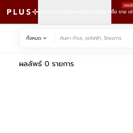
คอนโ
บริหารจัดการอสังหาฯ
ตัวแทนอสังหาฯ
ซื้อ ขาย เช่
ค้นหาคอนโด บ้าน ที่ดิน อาคารสำนักงาน ทั้งขายและเช่า - Plus Pr
expand_more
ทั้งหมด
ค้นหา ทำเล, รถไฟฟ้า, โครงการ
ผลลัพธ์ 0 รายการ