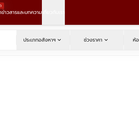
ด
า
ข่าวสารและบทความ
เกี่ยวกับเรา
operty
expand_more
expand_more
ประเภทอสังหาฯ
ช่วงราคา
ห้