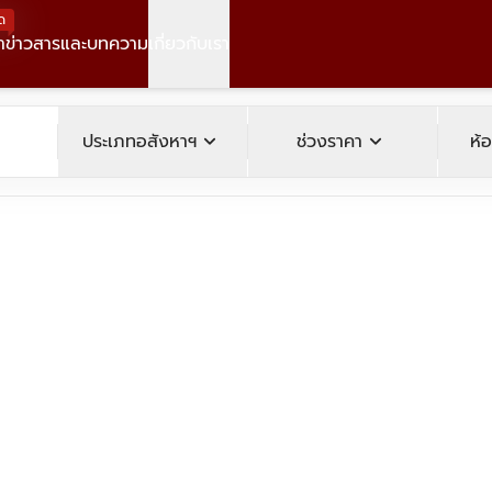
ด
า
ข่าวสารและบทความ
เกี่ยวกับเรา
operty
expand_more
expand_more
ประเภทอสังหาฯ
ช่วงราคา
ห้