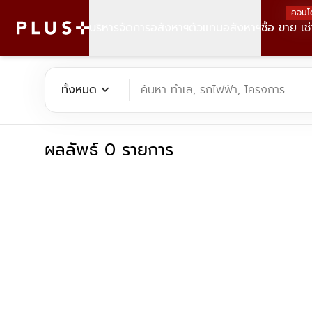
คอนโ
บริหารจัดการอสังหาฯ
ตัวแทนอสังหาฯ
ซื้อ ขาย เช่
ค้นหาคอนโด บ้าน ที่ดิน อาคารสำนักงาน ทั้งขายและเช่า - Plus Pr
expand_more
ทั้งหมด
ค้นหา ทำเล, รถไฟฟ้า, โครงการ
ผลลัพธ์ 0 รายการ