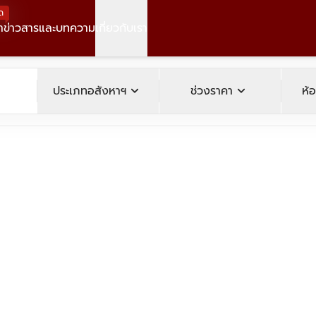
ด
า
ข่าวสารและบทความ
เกี่ยวกับเรา
operty
expand_more
expand_more
ประเภทอสังหาฯ
ช่วงราคา
ห้