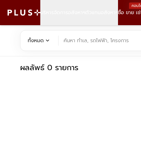
คอนโ
บริหารจัดการอสังหาฯ
ตัวแทนอสังหาฯ
ซื้อ ขาย เช่
ค้นหาคอนโด บ้าน ที่ดิน อาคารสำนักงาน ทั้งขายและเช่า - Plus Pr
expand_more
ทั้งหมด
ค้นหา ทำเล, รถไฟฟ้า, โครงการ
ผลลัพธ์ 0 รายการ