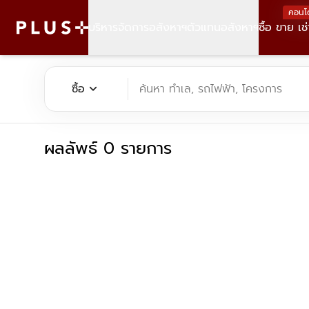
คอนโ
บริหารจัดการอสังหาฯ
ตัวแทนอสังหาฯ
ซื้อ ขาย เช่
ค้นหาคอนโด บ้าน ที่ดิน อาคารสำนักงาน ทั้งขายและเช่า - Plus Pr
expand_more
ซื้อ
ค้นหา ทำเล, รถไฟฟ้า, โครงการ
ผลลัพธ์ 0 รายการ