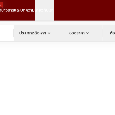
ด
า
ข่าวสารและบทความ
เกี่ยวกับเรา
operty
expand_more
expand_more
ประเภทอสังหาฯ
ช่วงราคา
ห้