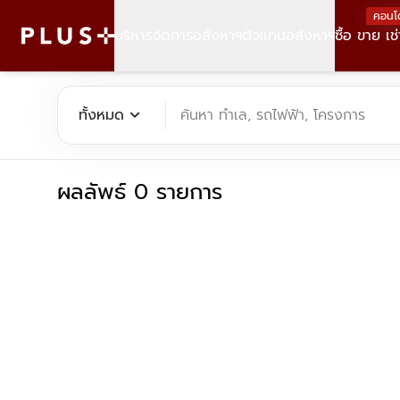
คอนโ
บริหารจัดการอสังหาฯ
ตัวแทนอสังหาฯ
ซื้อ ขาย เช่
ค้นหาคอนโด บ้าน ที่ดิน อาคารสำนักงาน ทั้งขายและเช่า - Plus Pr
expand_more
ทั้งหมด
ค้นหา ทำเล, รถไฟฟ้า, โครงการ
ผลลัพธ์ 0 รายการ