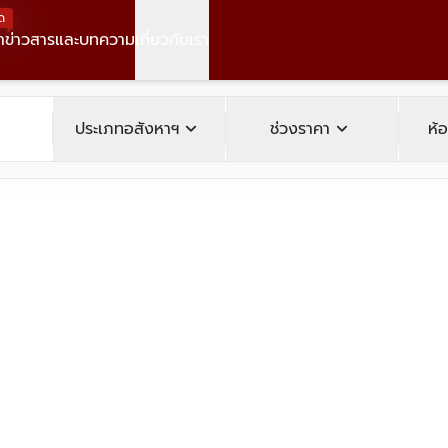
ด
า
ข่าวสารและบทความ
เกี่ยวกับเรา
operty
expand_more
expand_more
ประเภทอสังหาฯ
ช่วงราคา
ห้