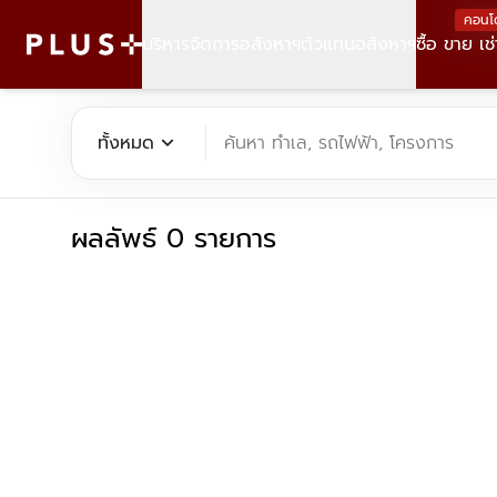
คอนโ
บริหารจัดการอสังหาฯ
ตัวแทนอสังหาฯ
ซื้อ ขาย เช่
ค้นหาคอนโด บ้าน ที่ดิน อาคารสำนักงาน ทั้งขายและเช่า - Plus Pr
expand_more
ทั้งหมด
ค้นหา ทำเล, รถไฟฟ้า, โครงการ
ผลลัพธ์ 0 รายการ