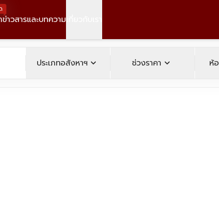
ด
า
ข่าวสารและบทความ
เกี่ยวกับเรา
operty
expand_more
expand_more
ประเภทอสังหาฯ
ช่วงราคา
ห้