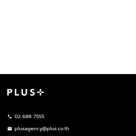
Plus Property
02 688 7555
call
plusagency@plus.co.th
mail