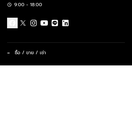
9:00 - 18:00
schedule
facebook
x
instagram
youtube
line
linkedin
−
ซื้อ / ขาย / เช่า
ทำเลแนะนำ บ้านและคอนโด
ซื้ออสังหาฯ
ฝากขาย / ฝากเช่า
keyboard_arrow_down
ประเภทอสังหาริมทรัพย์ยอดนิยม
ที่พักตากอากาศ