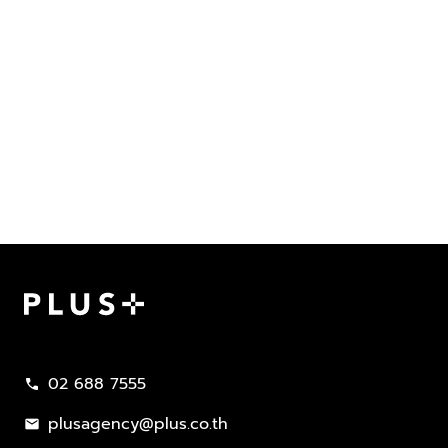
Plus Property
02 688 7555
call
plusagency@plus.co.th
mail