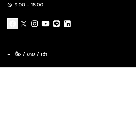
9:00 - 18:00
schedule
facebook
x
instagram
youtube
line
linkedin
−
ซื้อ / ขาย / เช่า
ทำเลแนะนำ บ้านและคอนโด
ซื้ออสังหาฯ
ฝากขาย / ฝากเช่า
keyboard_arrow_down
ประเภทอสังหาริมทรัพย์ยอดนิยม
ที่พักตากอากาศ