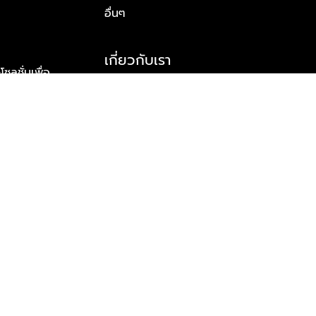
อื่นๆ
เกี่ยวกับเรา
ูชั่นเพื่อ
รู้จักพลัส พร็อพเพอร์ตี้
าร์ทเนอร์
รางวัลและความสำเร็จ
ข้อมูลติดต่อ
© 2026 บริษัท พลัส พร็อพเพอร์ตี้ จำกัด สงวนลิขสิทธิ์ทุกประการ