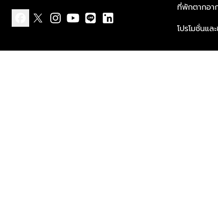
ที่พักตากอา
โปรโมชั่นแล
facebook
x
instagram
youtube
line
linkedin
แบบแจ้งเกี่ยวกับข้อมูลส่วนบุคคล
ข้อกำหนดและเงื่อนไข