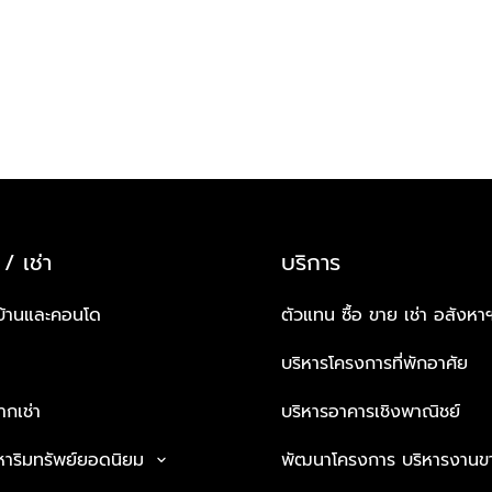
 / เช่า
บริการ
บ้านและคอนโด
ตัวแทน ซื้อ ขาย เช่า อสังหา
บริหารโครงการที่พักอาศัย
กเช่า
บริหารอาคารเชิงพาณิชย์
หาริมทรัพย์ยอดนิยม
พัฒนาโครงการ บริหารงานข
keyboard_arrow_down