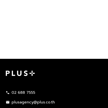
Plus Property
02 688 7555
call
plusagency@plus.co.th
mail