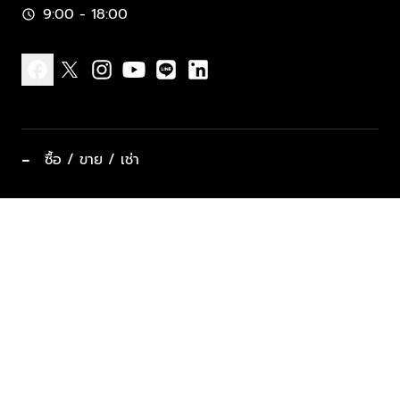
9:00 - 18:00
schedule
facebook
x
instagram
youtube
line
linkedin
−
ซื้อ / ขาย / เช่า
ทำเลแนะนำ บ้านและคอนโด
ซื้ออสังหาฯ
ฝากขาย / ฝากเช่า
keyboard_arrow_down
ประเภทอสังหาริมทรัพย์ยอดนิยม
ที่พักตากอากาศ