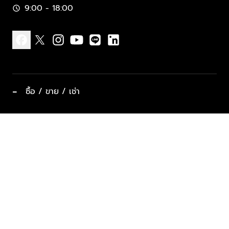
9:00 - 18:00
schedule
facebook
x
instagram
youtube
line
linkedin
−
ซื้อ / ขาย / เช่า
ทำเลแนะนำ บ้านและคอนโด
ซื้ออสังหาฯ
ฝากขาย / ฝากเช่า
keyboard_arrow_down
ประเภทอสังหาริมทรัพย์ยอดนิยม
ที่พักตากอากาศ