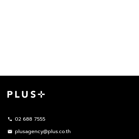
Plus Property
02 688 7555
call
plusagency@plus.co.th
mail