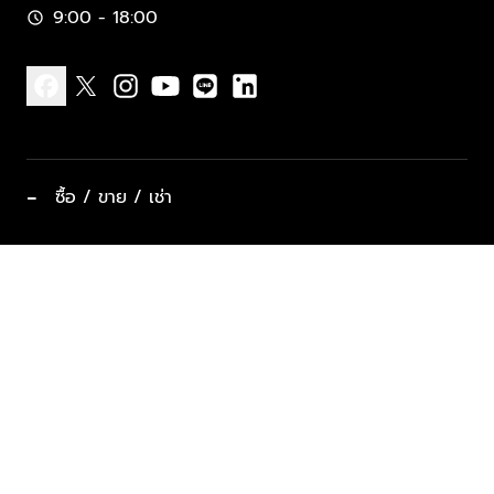
9:00 - 18:00
schedule
facebook
x
instagram
youtube
line
linkedin
−
ซื้อ / ขาย / เช่า
ทำเลแนะนำ บ้านและคอนโด
ซื้ออสังหาฯ
ฝากขาย / ฝากเช่า
keyboard_arrow_down
ประเภทอสังหาริมทรัพย์ยอดนิยม
ที่พักตากอากาศ