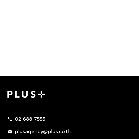
Plus Property
02 688 7555
call
plusagency@plus.co.th
mail