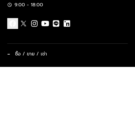
9:00 - 18:00
schedule
facebook
x
instagram
youtube
line
linkedin
−
ซื้อ / ขาย / เช่า
ทำเลแนะนำ บ้านและคอนโด
ซื้ออสังหาฯ
ฝากขาย / ฝากเช่า
keyboard_arrow_down
ประเภทอสังหาริมทรัพย์ยอดนิยม
ที่พักตากอากาศ