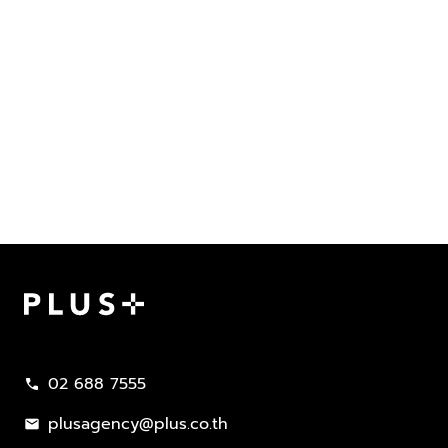
Plus Property
02 688 7555
call
plusagency@plus.co.th
mail