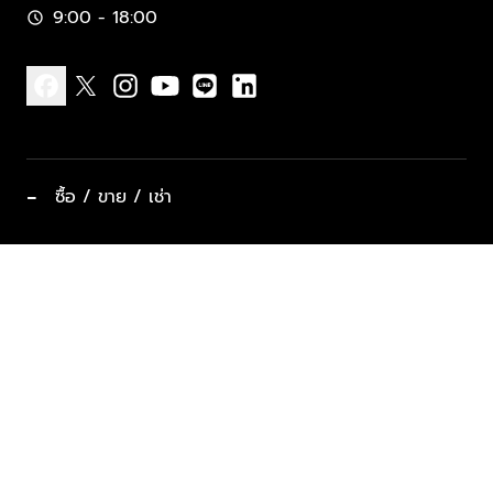
9:00 - 18:00
schedule
facebook
x
instagram
youtube
line
linkedin
−
ซื้อ / ขาย / เช่า
ทำเลแนะนำ บ้านและคอนโด
ซื้ออสังหาฯ
ฝากขาย / ฝากเช่า
keyboard_arrow_down
ประเภทอสังหาริมทรัพย์ยอดนิยม
ที่พักตากอากาศ