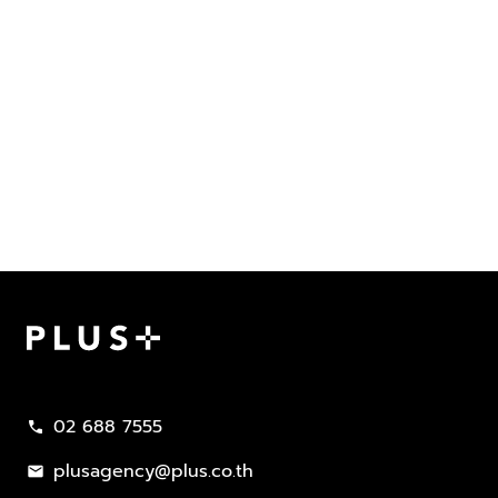
Plus Property
02 688 7555
call
plusagency@plus.co.th
mail