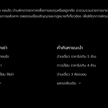
าน คอนโด บ้านพักตากอากาศเพื่อการลงทุนหรืออยู่อาศัย เรารวบรวมรายการขายแ
การอสังหาฯ ตลอดจนเรื่องสัญญาและกฎหมายที่เกี่ยวข้อง เพื่อให้ทุกการพัฒน
เช่า
คำค้นหาแนะนำ
่าคอนโด
บ้านเดี่ยว ราคาไม่เกิน 5 ล้าน
่า
ทาวน์โฮม ราคาไม่เกิน 4 ล้าน
โฮม ให้เช่า
บ้านเดี่ยว 3 ห้องนอน
แสดงเพิ่มเติม
_arrow_down
keyboard_arrow_down