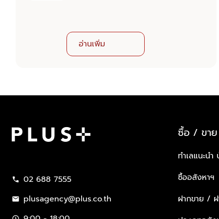
อ่านเพิ่ม
ซื้อ / ขาย
Plus Property
ทำเลแนะนำ 
ซื้ออสังหาฯ
02 688 7555
call
plusagency@plus.co.th
ฝากขาย / ฝา
mail
9:00 - 18:00
schedule