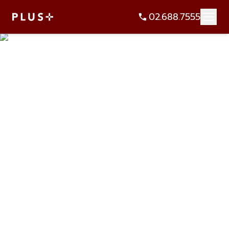
02.688.7555
Brokerage Service
ตัวแทน ซื้อ ขาย เช่า อสังหาฯ แบบครบวงจร