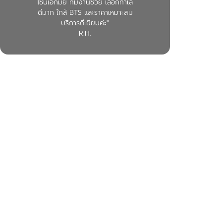
โซนเอกมัย ทีมงานช่วย เลือกทำเล
ดีมาก ใกล้ BTS และราคาเหมาะสม
บริการดีเยี่ยมค่ะ"
R.H.