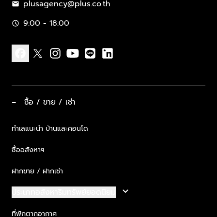
plusagency@plus.co.th
mail
9:00 - 18:00
schedule
facebook
x
instagram
youtube
line
linkedin
−
ซื้อ / ขาย / เช่า
ทำเลแนะนำ บ้านและคอนโด
ซื้ออสังหาฯ
ฝากขาย / ฝากเช่า
keyboard_arrow_down
ประเภทอสังหาริมทรัพย์ยอดนิยม
ที่พักตากอากาศ