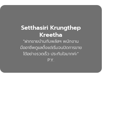
Setthasiri Krungthep
Kreetha
"ฝากขายบ้านกับพลัสฯ พนักงาน
มืออาชีพดูแลตั้งแต่เริ่มจนปิดการขาย
ได้อย่างรวดเร็ว ประทับใจมากค่ะ"
P.Y.