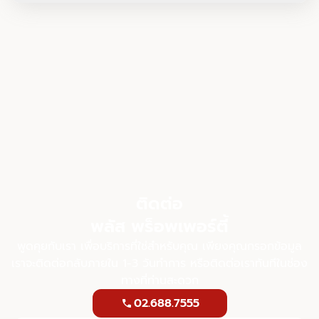
- ลดขั้นตอนยุ่งยากดำเนินการเอกสารและ
- ฝากขาย: โดยทั่วไปแล้วจะอยู่ที่ 3% ของราคา
กฎหมาย: ดูแลเรื่องเอกสารต่างๆ ที่เกี่ยวข้อง
-- โฉนดที่ดิน หรือ น.ส.3ก (ฉบับจริง +
ขาย
เช่น สัญญาซื้อขาย การโอนกรรมสิทธิ์ ให้คำ
สำเนา)
ปรึกษาเกี่ยวกับการลงทุนในอสังหาริมทรัพย์ได้
- ฝากเช่า: ค่าคอมมิชชัน = ค่าเช่า 1 เดือน
-- หนังสือรับรองการปลอดภาระจำนอง (ถ้า
อย่างครอบคลุม
สำหรับสัญญา 1 ปี
มี)
เช่น เอเจนท์ทำการหาผู้เช่าคอนโดให้เจ้าของห้องได้
-- ใบปลอดหนี้ค่าส่วนกลาง (กรณีเป็นคอนโด
โดยตกลงทำสัญญา 1 ปี ค่าเช่า 12,000 บ./เดือน
/ โครงการบ้านจัดสรร)
เจ้าของห้องจะต้องจ่ายค่าตอบแทน 12,000 บาท
-- สำเนาใบเสร็จค่าภาษีที่ดินและสิ่งปลูกสร้าง
ให้กับเอเจนท์หลังจากทำสัญญาเรียบร้อย
ล่าสุด
สำคัญ ควรตกลงค่าคอมมิชชันให้ชัดเจนก่อนเซ็น
-- หนังสือมอบอำนาจ (ถ้ามีการมอบหมายให้
สัญญากับเอเจนท์
ผู้อื่นดำเนินการแทน)
ติดต่อ
- นิติบุคคล (เช่น บริษัท, ห้างหุ้นส่วนจำกัด
พลัส พร็อพเพอร์ตี้
ฯลฯ)
พูดคุยกับเรา เพื่อบริการที่ใช่สำหรับคุณ เพียงคุณกรอกข้อมูล
-- หนังสือรับรองบริษัท (อายุไม่เกิน 3 เดือน)
เราจะติดต่อกลับภายใน 1-3 วันทำการ หรือติดต่อเราทันทีในช่อง
-- บัตรประชาชน และทะเบียนบ้านของ
ทางที่ท่านสะดวก
กรรมการผู้มีอำนาจลงนาม
02.688.7555
call