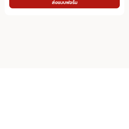
ส่งแบบฟอร์ม
บริการที่ต้องการติดต่อ
arrow_left_alt
Property & Living Management บริหารโครงการที่พัก
อาศัย
Plus Property
Facility Management บริหารอาคารเชิงพาณิชย์
02 688 7555
call