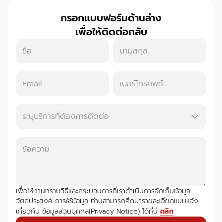
-- สำเนาภพ.20 (กรณีเป็นบริษัทที่จดทะเบียน
ภาษีมูลค่าเพิ่ม)
กรอกแบบฟอร์มด้านล่าง
-- หนังสือมอบอำนาจ (ถ้ามี)
เพื่อให้ติดต่อกลับ
2. เอกสารสำคัญของผู้ซื้อ: สำเนาบัตรประชาชนและ
สำเนาทะเบียนบ้าน, หนังสือมอบอำนาจ (ถ้าซื้อผ่าน
ตัวแทน) และเอกสารรับรองรายได้ (กรณีขอสิน
เชื่อ)
3. เอกสารประกอบการโอนกรรมสิทธิ์
ระบุบริการที่ต้องการติดต่อ
เพื่อให้ท่านทราบวิธีและกระบวนการที่เราดำเนินการจัดเก็บข้อมูล
วัตถุประสงค์ การใช้ข้อมูล ท่านสามารถศึกษารายละเอียดแบบแจ้ง
เกี่ยวกับ ข้อมูลส่วนบุคคล(Privacy Notice) ได้ที่นี่
คลิก