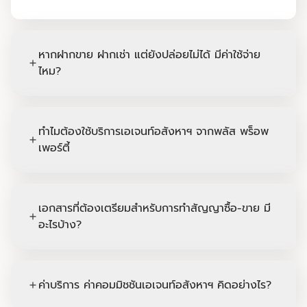
หากฝากขาย ฝากเช่า แต่ยังปล่อยไม่ได้ มีค่าใช้จ่าย
add
ไหม?
ไม่มีค่าใช้จ่าย
ทำไมต้องใช้บริการเอเจนท์อสังหาฯ จากพลัส พร็อพ
add
เพอร์ตี้
- รู้จัก รู้จริงรู้ใจ และมากประสบการณ์: ไม่ว่าจะ
เป็นเรื่องของราคาตลาด เงื่อนไขการซื้อขายเช่า
เอกสารที่ต้องเตรียมสำหรับการทำสัญญาซื้อ-ขาย มี
พร้อมด้วยประสบการณ์ดูแลอสังหาริมทรัพย์ทุก
add
อะไรบ้าง?
segment
- ทรัพย์สินที่หลากหลาย: เข้าถึงตัวเลือกที่ตรง
1. เอกสารสำคัญของผู้ขาย (เจ้าของกรรมสิทธิ์)
กับความต้องการของคุณได้มากขึ้นกับ stock
- บุคคลธรรมดา
ค่าบริการ ค่าคอมมิชชันเอเจนท์อสังหาฯ คิดอย่างไร?
ที่เราบริหาร ครอบคลุมทุกทำเล
add
-- สำเนาบัตรประชาชนและสำเนาทะเบียนบ้าน