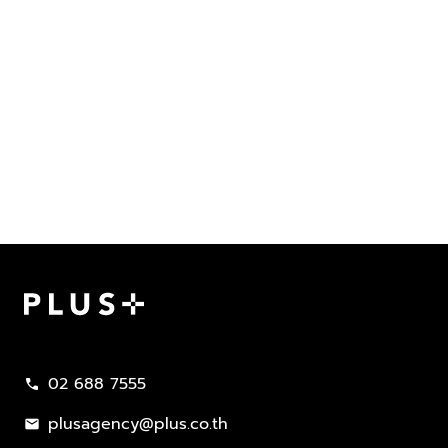
Plus Property
02 688 7555
call
plusagency@plus.co.th
mail