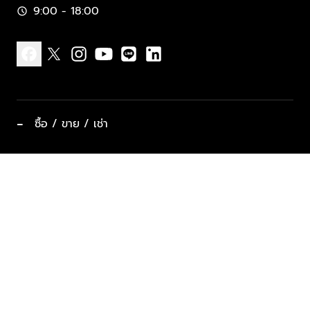
9:00 - 18:00
schedule
facebook
x
instagram
youtube
line
linkedin
−
ซื้อ / ขาย / เช่า
ทำเลแนะนำ บ้านและคอนโด
ซื้ออสังหาฯ
ฝากขาย / ฝากเช่า
keyboard_arrow_down
ประเภทอสังหาริมทรัพย์ยอดนิยม
ที่พักตากอากาศ