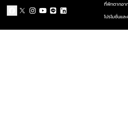
ที่พักตากอา
โปรโมชั่นแล
facebook
x
instagram
youtube
line
linkedin
แบบแจ้งเกี่ยวกับข้อมูลส่วนบุคคล
ข้อกำหนดและเงื่อนไข