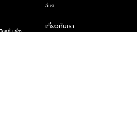
อื่นๆ
เกี่ยวกับเรา
ูชั่นเพื่อ
รู้จักพลัส พร็อพเพอร์ตี้
าร์ทเนอร์
รางวัลและความสำเร็จ
ข้อมูลติดต่อ
© 2026 บริษัท พลัส พร็อพเพอร์ตี้ จำกัด สงวนลิขสิทธิ์ทุกประการ