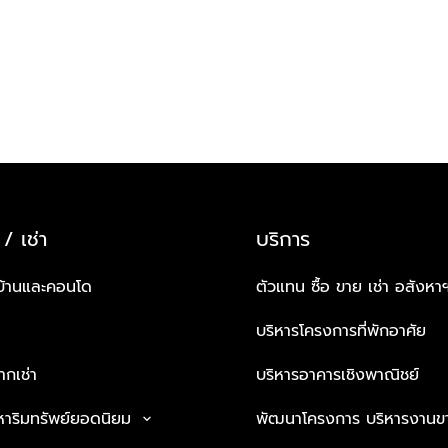
 / เช่า
บริการ
บ้านและคอนโด
ตัวแทน ซื้อ ขาย เช่า อสังหา
บริหารโครงการที่พักอาศัย
กเช่า
บริหารอาคารเชิงพาณิชย์
หาริมทรัพย์ยอดนิยม
พัฒนาโครงการ บริหารงานข
keyboard_arrow_down