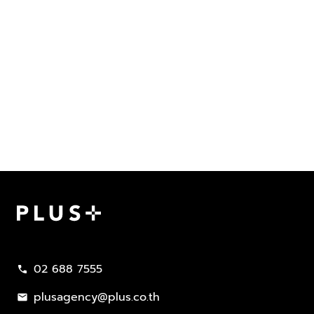
Plus Property
02 688 7555
call
plusagency@plus.co.th
mail