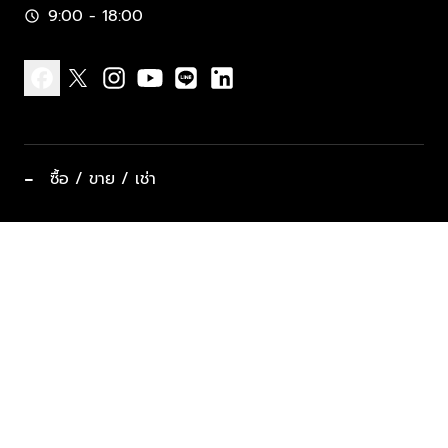
9:00 - 18:00
schedule
facebook
x
instagram
youtube
line
linkedin
−
ซื้อ / ขาย / เช่า
ทำเลแนะนำ บ้านและคอนโด
ซื้ออสังหาฯ
ฝากขาย / ฝากเช่า
keyboard_arrow_down
ประเภทอสังหาริมทรัพย์ยอดนิยม
ที่พักตากอากาศ