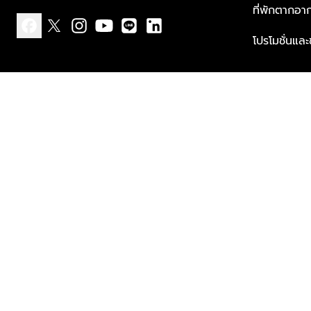
ที่พักตากอา
โปรโมชั่นแล
facebook
x
instagram
youtube
line
linkedin
แบบแจ้งเกี่ยวกับข้อมูลส่วนบุคคล
ข้อกำหนดและเงื่อนไข