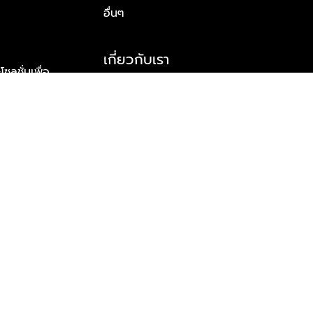
อื่นๆ
เกี่ยวกับเรา
ูชั่นเพื่อ
รู้จักพลัส พร็อพเพอร์ตี้
าร์ทเนอร์
รางวัลและความสำเร็จ
ข้อมูลติดต่อ
© 2026 บริษัท พลัส พร็อพเพอร์ตี้ จำกัด สงวนลิขสิทธิ์ทุกประการ