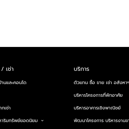
 / เช่า
บริการ
บ้านและคอนโด
ตัวแทน ซื้อ ขาย เช่า อสังหา
บริหารโครงการที่พักอาศัย
กเช่า
บริหารอาคารเชิงพาณิชย์
หาริมทรัพย์ยอดนิยม
พัฒนาโครงการ บริหารงานข
keyboard_arrow_down