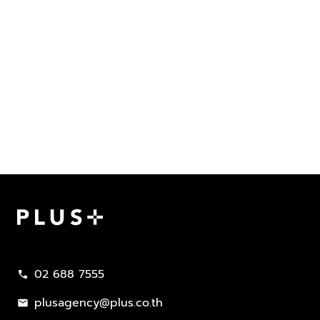
Plus Property
02 688 7555
call
plusagency@plus.co.th
mail