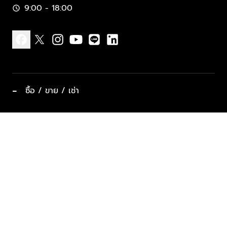
9:00 - 18:00
schedule
facebook
x
instagram
youtube
line
linkedin
−
ซื้อ / ขาย / เช่า
ทำเลแนะนำ บ้านและคอนโด
ซื้ออสังหาฯ
ฝากขาย / ฝากเช่า
keyboard_arrow_down
ประเภทอสังหาริมทรัพย์ยอดนิยม
ที่พักตากอากาศ