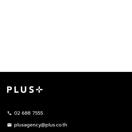
Plus Property
02 688 7555
call
plusagency@plus.co.th
mail