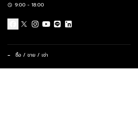
9:00 - 18:00
schedule
facebook
x
instagram
youtube
line
linkedin
−
ซื้อ / ขาย / เช่า
ทำเลแนะนำ บ้านและคอนโด
ซื้ออสังหาฯ
ฝากขาย / ฝากเช่า
keyboard_arrow_down
ประเภทอสังหาริมทรัพย์ยอดนิยม
ที่พักตากอากาศ