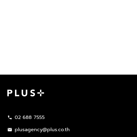
Plus Property
02 688 7555
call
plusagency@plus.co.th
mail