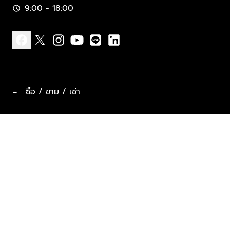
9:00 - 18:00
schedule
facebook
x
instagram
youtube
line
linkedin
−
ซื้อ / ขาย / เช่า
ทำเลแนะนำ บ้านและคอนโด
ซื้ออสังหาฯ
ฝากขาย / ฝากเช่า
keyboard_arrow_down
ประเภทอสังหาริมทรัพย์ยอดนิยม
ที่พักตากอากาศ