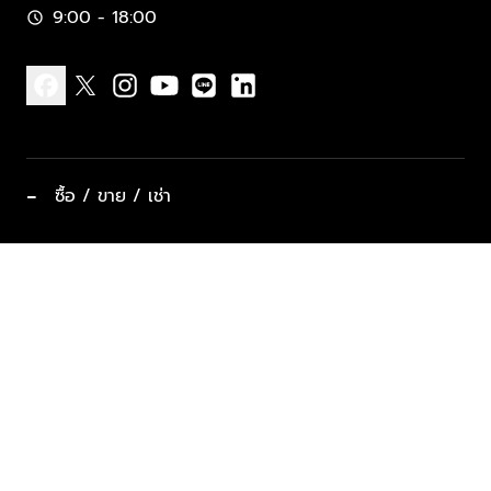
9:00 - 18:00
schedule
facebook
x
instagram
youtube
line
linkedin
−
ซื้อ / ขาย / เช่า
ทำเลแนะนำ บ้านและคอนโด
ซื้ออสังหาฯ
ฝากขาย / ฝากเช่า
keyboard_arrow_down
ประเภทอสังหาริมทรัพย์ยอดนิยม
ที่พักตากอากาศ