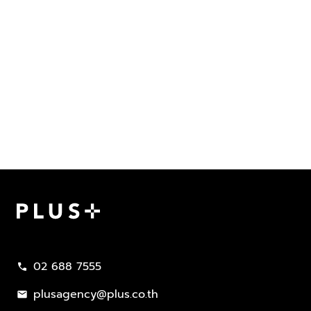
Plus Property
02 688 7555
call
plusagency@plus.co.th
mail