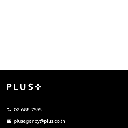
Plus Property
02 688 7555
call
plusagency@plus.co.th
mail