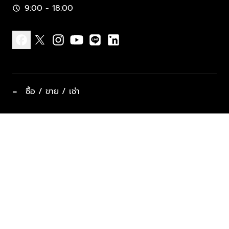
9:00 - 18:00
schedule
facebook
x
instagram
youtube
line
linkedin
−
ซื้อ / ขาย / เช่า
ทำเลแนะนำ บ้านและคอนโด
ซื้ออสังหาฯ
ฝากขาย / ฝากเช่า
keyboard_arrow_down
ประเภทอสังหาริมทรัพย์ยอดนิยม
ที่พักตากอากาศ